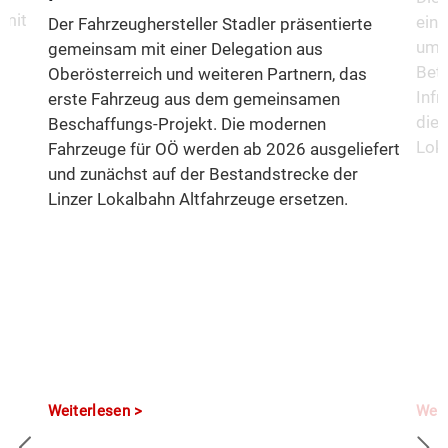
 mit
eine
Der Fahrzeughersteller Stadler präsentierte
um d
gemeinsam mit einer Delegation aus
Betr
Oberösterreich und weiteren Partnern, das
Infr
erste Fahrzeug aus dem gemeinsamen
die 
Beschaffungs-Projekt. Die modernen
Loka
Fahrzeuge für OÖ werden ab 2026 ausgeliefert
und zunächst auf der Bestandstrecke der
Linzer Lokalbahn Altfahrzeuge ersetzen.
Weiterlesen
Weit