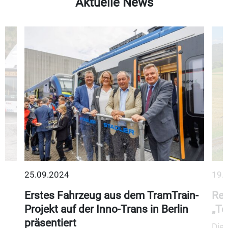
Aktuelle News
25.09.2024
19.
Erstes Fahrzeug aus dem TramTrain-
Reg
Projekt auf der Inno-Trans in Berlin
„Te
präsentiert
s
Die 