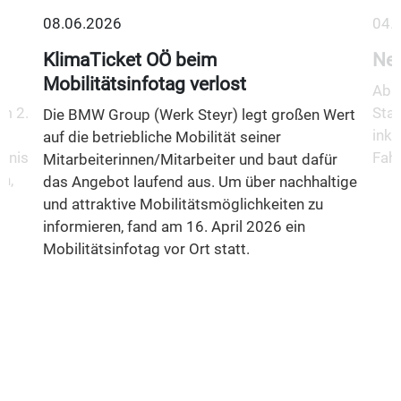
08.06.2026
04.
KlimaTicket OÖ beim
Neu
Mobilitätsinfotag verlost
Ab 1
m 2.
Stad
Die BMW Group (Werk Steyr) legt großen Wert
inkl
auf die betriebliche Mobilität seiner
fnis
Fahr
Mitarbeiterinnen/Mitarbeiter und baut dafür
n,
das Angebot laufend aus. Um über nachhaltige
und attraktive Mobilitätsmöglichkeiten zu
informieren, fand am 16. April 2026 ein
Mobilitätsinfotag vor Ort statt.