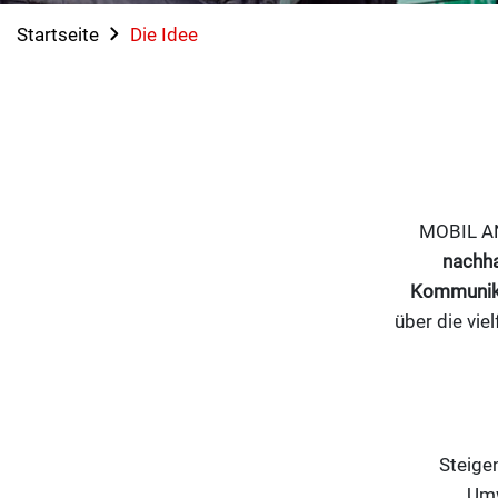
Startseite
Die Idee
MOBIL AN
nachha
Kommunik
über die vie
Steige
Umw