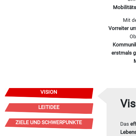
Mobilität
Mit d
Vorreiter u
Ob
Kommunik
erstmals g
M
VISION
Vis
LEITIDEE
ZIELE UND SCHWERPUNKTE
Das
ef
Lebens