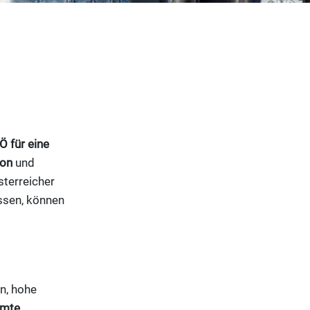
Ö für eine
ion
und
sterreicher
issen, können
n, hohe
mmte