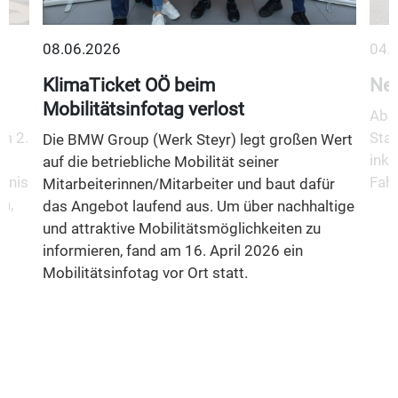
08.06.2026
04.
KlimaTicket OÖ beim
Neu
Mobilitätsinfotag verlost
Ab 1
m 2.
Stad
Die BMW Group (Werk Steyr) legt großen Wert
inkl
auf die betriebliche Mobilität seiner
fnis
Fahr
Mitarbeiterinnen/Mitarbeiter und baut dafür
n,
das Angebot laufend aus. Um über nachhaltige
und attraktive Mobilitätsmöglichkeiten zu
informieren, fand am 16. April 2026 ein
Mobilitätsinfotag vor Ort statt.