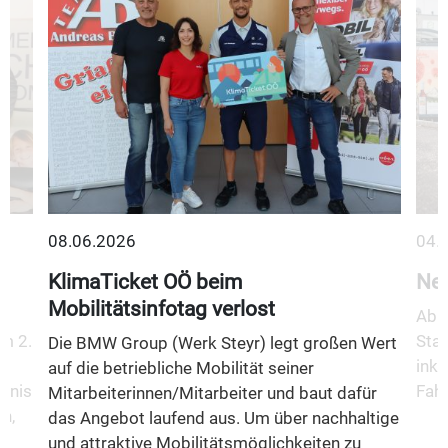
08.06.2026
04.
KlimaTicket OÖ beim
Neu
Mobilitätsinfotag verlost
Ab 1
m 2.
Stad
Die BMW Group (Werk Steyr) legt großen Wert
inkl
auf die betriebliche Mobilität seiner
fnis
Fahr
Mitarbeiterinnen/Mitarbeiter und baut dafür
n,
das Angebot laufend aus. Um über nachhaltige
und attraktive Mobilitätsmöglichkeiten zu