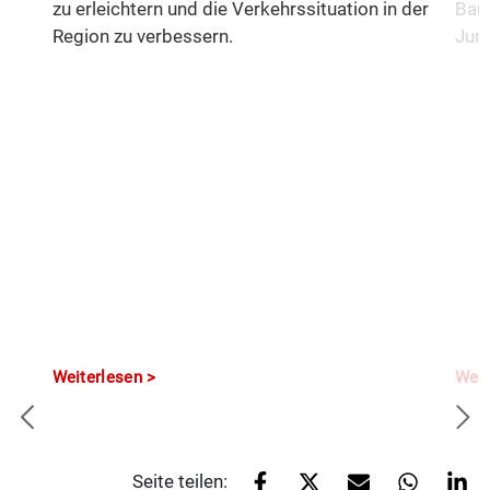
zu erleichtern und die Verkehrssituation in der
Baua
Region zu verbessern.
Juni
Weiterlesen
Weit
Seite teilen: