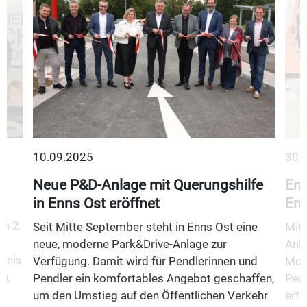
10.09.2025
30.
Neue P&D-Anlage mit Querungshilfe
Err
in Enns Ost eröffnet
Enn
m 2.
Seit Mitte September steht in Enns Ost eine
Mit 
neue, moderne Park&Drive-Anlage zur
Anla
fnis
Verfügung. Damit wird für Pendlerinnen und
Mobi
n,
Pendler ein komfortables Angebot geschaffen,
Pend
um den Umstieg auf den Öffentlichen Verkehr
erfo