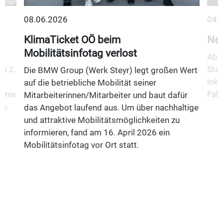
08.06.2026
04.
KlimaTicket OÖ beim
Neu
Mobilitätsinfotag verlost
Ab 1
m 2.
Stad
Die BMW Group (Werk Steyr) legt großen Wert
inkl
auf die betriebliche Mobilität seiner
fnis
Fahr
Mitarbeiterinnen/Mitarbeiter und baut dafür
n,
das Angebot laufend aus. Um über nachhaltige
und attraktive Mobilitätsmöglichkeiten zu
informieren, fand am 16. April 2026 ein
Mobilitätsinfotag vor Ort statt.