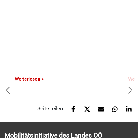
Weiterlesen
Weit
Seite teilen:
Mobilitätsinitiative des Landes OÖ