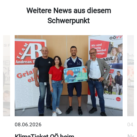
Weitere News aus diesem
Schwerpunkt
08.06.2026
04.
KlimaTicket OÖ beim
Neu