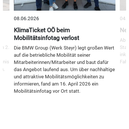
08.06.2026
04.
KlimaTicket OÖ beim
Neu
Mobilitätsinfotag verlost
Ab 1
m 2.
Stad
Die BMW Group (Werk Steyr) legt großen Wert
inkl
auf die betriebliche Mobilität seiner
fnis
Fahr
Mitarbeiterinnen/Mitarbeiter und baut dafür
n,
das Angebot laufend aus. Um über nachhaltige
und attraktive Mobilitätsmöglichkeiten zu
informieren, fand am 16. April 2026 ein
Mobilitätsinfotag vor Ort statt.