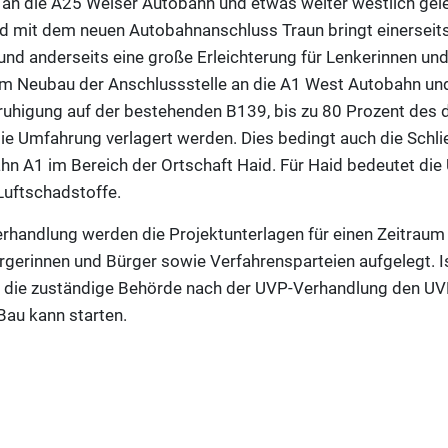
an die A25 Welser Autobahn und etwas weiter westlich geleg
d mit dem neuen Autobahnanschluss Traun bringt einerseits 
und anderseits eine große Erleichterung für Lenkerinnen und
m Neubau der Anschlussstelle an die A1 West Autobahn u
ruhigung auf der bestehenden B139, bis zu 80 Prozent des d
 Umfahrung verlagert werden. Dies bedingt auch die Schli
n A1 im Bereich der Ortschaft Haid. Für Haid bedeutet di
Luftschadstoffe.
erhandlung werden die Projektunterlagen für einen Zeitrau
Bürgerinnen und Bürger sowie Verfahrensparteien aufgelegt. I
 die zuständige Behörde nach der UVP-Verhandlung den UV
Bau kann starten.