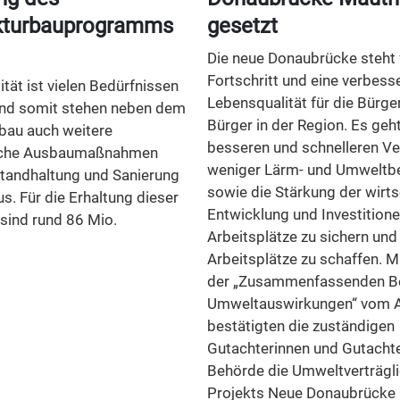
ukturbauprogramms
gesetzt
Die neue Donaubrücke steht 
Fortschritt und eine verbess
tät ist vielen Bedürfnissen
Lebensqualität für die Bürge
und somit stehen neben dem
Bürger in der Region. Es geh
au auch weitere
besseren und schnelleren Ve
iche Ausbaumaßnahmen
weniger Lärm- und Umweltb
standhaltung und Sanierung
sowie die Stärkung der wirts
s. Für die Erhaltung dieser
Entwicklung und Investition
 sind rund 86 Mio.
Arbeitsplätze zu sichern und
Arbeitsplätze zu schaffen. M
der „Zusammenfassenden B
Umweltauswirkungen“ vom 
bestätigten die zuständigen
Gutachterinnen und Gutachte
Behörde die Umweltverträgli
Projekts Neue Donaubrücke