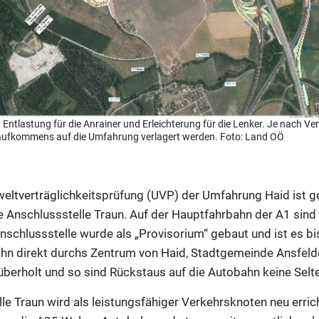
 Entlastung für die Anrainer und Erleichterung für die Lenker. Je nach 
saufkommens auf die Umfahrung verlagert werden. Foto: Land OÖ
eltverträglichkeitsprüfung (UVP) der Umfahrung Haid ist ge
e Anschlussstelle Traun. Auf der Hauptfahrbahn der A1 sin
schlussstelle wurde als „Provisorium“ gebaut und ist es bis
n direkt durchs Zentrum von Haid, Stadtgemeinde Ansfelden, 
berholt und so sind Rückstaus auf die Autobahn keine Selte
e Traun wird als leistungsfähiger Verkehrsknoten neu erric