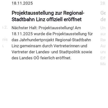
18.11.2025
28.
Projektausstellung zur Regional-
Gem
Stadtbahn Linz offiziell eröffnet
des
m 2.
Nächster Halt: Projektausstellung! Am
Unse
18.11.2025 wurde die Projektausstellung für
aus
fnis
das Jahrhundertprojekt Regional-Stadtbahn
Rad
n,
Linz gemeinsam durch Vertreterinnen und
Aus
Vertreter der Landes- und Stadtpolitik sowie
und 
des Landes OÖ feierlich eröffnet.
Erha
Mio.