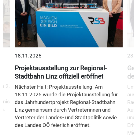
18.11.2025
28.
Projektausstellung zur Regional-
Gem
Stadtbahn Linz offiziell eröffnet
des
m 2.
Nächster Halt: Projektausstellung! Am
Unse
18.11.2025 wurde die Projektausstellung für
aus
fnis
das Jahrhundertprojekt Regional-Stadtbahn
Rad
n,
Linz gemeinsam durch Vertreterinnen und
Aus
Vertreter der Landes- und Stadtpolitik sowie
und 
des Landes OÖ feierlich eröffnet.
Erha
Mio.