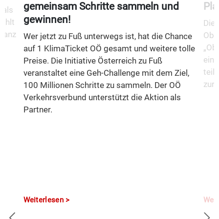
gemeinsam Schritte sammeln und
Pla
 als
gewinnen!
ählt
Die 
 ganz
Ober
Wer jetzt zu Fuß unterwegs ist, hat die Chance
„Obe
auf 1 KlimaTicket OÖ gesamt und weitere tolle
eine
Preise. Die Initiative Österreich zu Fuß
teil
veranstaltet eine Geh-Challenge mit dem Ziel,
zurü
100 Millionen Schritte zu sammeln. Der OÖ
Verkehrsverbund unterstützt die Aktion als
Partner.
Weiterlesen
Weit